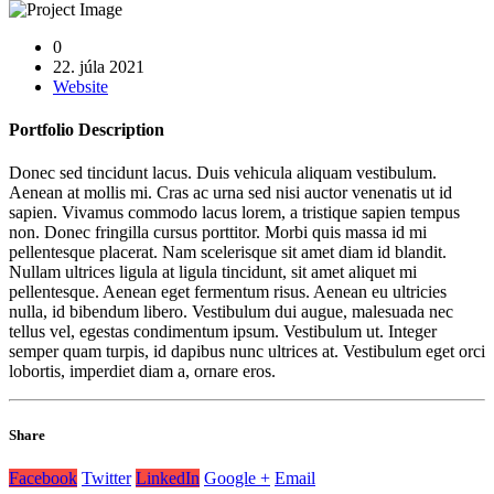
0
22. júla 2021
Website
Portfolio
Description
Donec sed tincidunt lacus. Duis vehicula aliquam vestibulum.
Aenean at mollis mi. Cras ac urna sed nisi auctor venenatis ut id
sapien. Vivamus commodo lacus lorem, a tristique sapien tempus
non. Donec fringilla cursus porttitor. Morbi quis massa id mi
pellentesque placerat. Nam scelerisque sit amet diam id blandit.
Nullam ultrices ligula at ligula tincidunt, sit amet aliquet mi
pellentesque. Aenean eget fermentum risus. Aenean eu ultricies
nulla, id bibendum libero. Vestibulum dui augue, malesuada nec
tellus vel, egestas condimentum ipsum. Vestibulum ut. Integer
semper quam turpis, id dapibus nunc ultrices at. Vestibulum eget orci
lobortis, imperdiet diam a, ornare eros.
Share
Facebook
Twitter
LinkedIn
Google +
Email